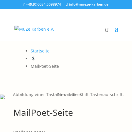
+49.(0)6034.5098974
info@mueze-karben.de
Startseite
$
MailPoet-Seite
MailPoet-Seite