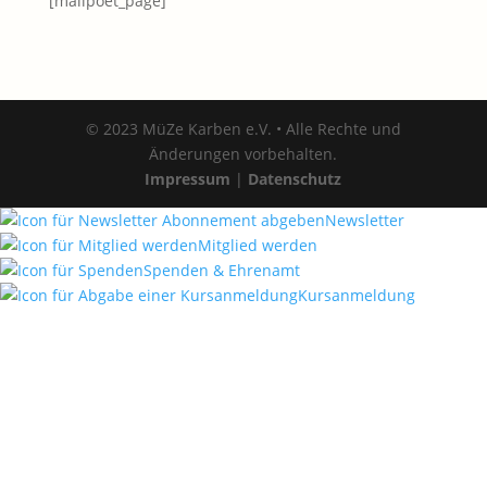
[mailpoet_page]
© 2023 MüZe Karben e.V. • Alle Rechte und
Änderungen vorbehalten.
Impressum
|
Datenschutz
Newsletter
Mitglied werden
Spenden & Ehrenamt
Kursanmeldung