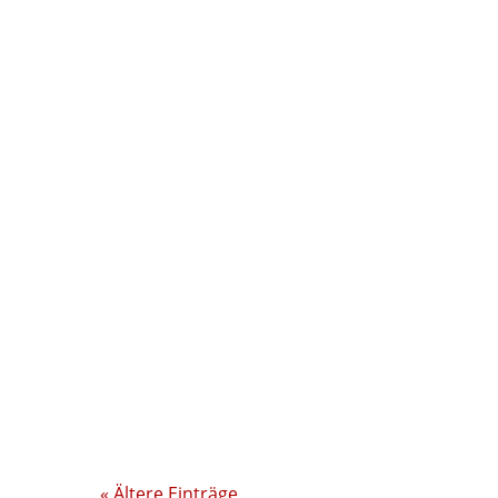
Das Kindertagespflegebüro
ist im Zeitram vom 13.07. bis
24.07.2026 geschlossen….
Bei unseren Tagesmüttern
gibt es aktuell freie
Betreuungsplatz…
« Ältere Einträge