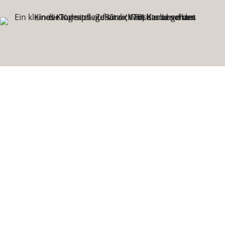
Das Kindertagespflegebüro
des MüZe Karben e. V. feiert
in diesem Jahr sein 15-